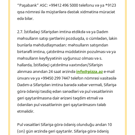
“Paşabank” ASC: +99412 496 5000 telefonu və ya *9123
qısa nömrəsi ilə müştərilərə dəstək xidmətinə müraciət
edə bilər.
2.7. İstifadəçi Sifarişdən imtina etdikdə və ya Dadım
məhsulların satışı şərtlərini pozduqda, o cümlədən, lakin
bunlarla məhdudlaşmadan: məhsulların satışından
birtərəfli imtina, çatdırılma müddətinin pozulması və ya
məhsulların keyfiyyətinin uyğunsuz olması və s.
hallarda, İstifadəçi çatdırılma vaxtından/Sifarişin
alınması anından 24 saat ərzində
info@pizza.az
e-mail
ünvanı və ya +99450 299 7447 telefon nömrəsi vasitəsilə
Dadım-a Sifarişdən imtina barədə xəbər verməli, Sifarişə
görə ödənişi təsdiq edən sənədləri və pul vəsaitlərinin
geri qaytarılmasına dair ərizəni təqdim etməli və
ödənilən pul vəsaitlərinin geri qaytarılmasını tələb
etməlidir.
Pul vəsaitləri Sifarişə görə ödəniş olunduğu andan 10
(on) gün ərzində geri qaytarılır. Sifarişə görə ödəniş