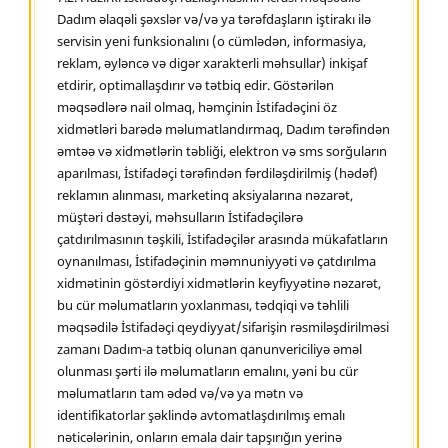
Dadım əlaqəli şəxslər və/və ya tərəfdaşların iştirakı ilə
servisin yeni funksionalını (o cümlədən, informasiya,
reklam, əyləncə və digər xarakterli məhsullar) inkişaf
etdirir, optimallaşdırır və tətbiq edir. Göstərilən
məqsədlərə nail olmaq, həmçinin İstifadəçini öz
xidmətləri barədə məlumatlandırmaq, Dadım tərəfindən
əmtəə və xidmətlərin təbliği, elektron və sms sorğuların
aparılması, İstifadəçi tərəfindən fərdiləşdirilmiş (hədəf)
reklamın alınması, marketinq aksiyalarına nəzarət,
müştəri dəstəyi, məhsulların İstifadəçilərə
çatdırılmasının təşkili, İstifadəçilər arasında mükafatların
oynanılması, İstifadəçinin məmnuniyyəti və çatdırılma
xidmətinin göstərdiyi xidmətlərin keyfiyyətinə nəzarət,
bu cür məlumatların yoxlanması, tədqiqi və təhlili
məqsədilə İstifadəçi qeydiyyat/sifarişin rəsmiləşdirilməsi
zamanı Dadım-a tətbiq olunan qanunvericiliyə əməl
olunması şərti ilə məlumatların emalını, yəni bu cür
məlumatların tam ədəd və/və ya mətn və
identifikatorlar şəklində avtomatlaşdırılmış emalı
nəticələrinin, onların emala dair tapşırığın yerinə