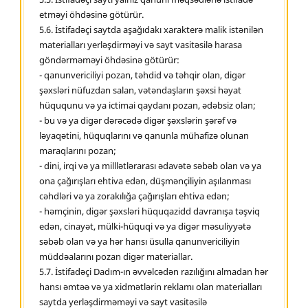
etməyi öhdəsinə götürür.
5.6. İstifadəçi saytda aşağıdakı xarakterə malik istənilən
materialları yerləşdirməyi və sayt vasitəsilə harasa
göndərməməyi öhdəsinə götürür:
- qanunvericiliyi pozan, təhdid və təhqir olan, digər
şəxsləri nüfuzdan salan, vətəndaşların şəxsi həyat
hüququnu və ya ictimai qaydanı pozan, ədəbsiz olan;
- bu və ya digər dərəcədə digər şəxslərin şərəf və
ləyaqətini, hüquqlarını və qanunla mühafizə olunan
maraqlarını pozan;
- dini, irqi və ya milllətlərarası ədavətə səbəb olan və ya
ona çağırışları ehtiva edən, düşmənçiliyin aşılanması
cəhdləri və ya zorakılığa çağırışları ehtiva edən;
- həmçinin, digər şəxsləri hüquqazidd davranışa təşviq
edən, cinayət, mülki-hüquqi və ya digər məsuliyyətə
səbəb olan və ya hər hansı üsulla qanunvericiliyin
müddəalarını pozan digər materiallar.
5.7. İstifadəçi Dadım-ın əvvəlcədən razılığını almadan hər
hansı əmtəə və ya xidmətlərin reklamı olan materialları
saytda yerləşdirməməyi və sayt vasitəsilə