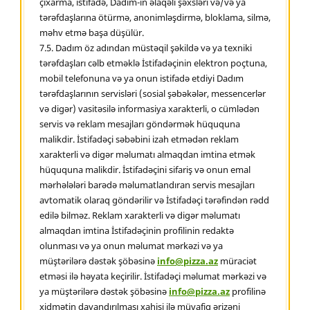
çıxarma, istifadə, Dadım-ın əlaqəli şəxsləri və/və ya
tərəfdaşlarına ötürmə, anonimləşdirmə, bloklama, silmə,
məhv etmə başa düşülür.
7.5. Dadım öz adından müstəqil şəkildə və ya texniki
tərəfdaşları cəlb etməklə İstifadəçinin elektron poçtuna,
mobil telefonuna və ya onun istifadə etdiyi Dadım
tərəfdaşlarının servisləri (sosial şəbəkələr, messencerlər
və digər) vasitəsilə informasiya xarakterli, o cümlədən
servis və reklam mesajları göndərmək hüququna
malikdir. İstifadəçi səbəbini izah etmədən reklam
xarakterli və digər məlumatı almaqdan imtina etmək
hüququna malikdir. İstifadəçini sifariş və onun emal
mərhələləri barədə məlumatlandıran servis mesajları
avtomatik olaraq göndərilir və İstifadəçi tərəfindən rədd
edilə bilməz. Reklam xarakterli və digər məlumatı
almaqdan imtina İstifadəçinin profilinin redaktə
olunması və ya onun məlumat mərkəzi və ya
müştərilərə dəstək şöbəsinə
info@pizza.az
müraciət
etməsi ilə həyata keçirilir. İstifadəçi məlumat mərkəzi və
ya müştərilərə dəstək şöbəsinə
info@pizza.az
profilinə
xidmətin dayandırılması xahişi ilə müvafiq ərizəni