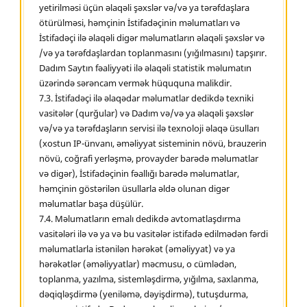
yetirilməsi üçün əlaqəli şəxslər və/və ya tərəfdaşlara
ötürülməsi, həmçinin İstifadəçinin məlumatları və
İstifadəçi ilə əlaqəli digər məlumatların əlaqəli şəxslər və
/və ya tərəfdaşlardan toplanmasını (yığılmasını) tapşırır.
Dadım Saytın fəaliyyəti ilə əlaqəli statistik məlumatın
üzərində sərəncam vermək hüququna malikdir.
7.3. İstifadəçi ilə əlaqədar məlumatlar dedikdə texniki
vasitələr (qurğular) və Dadım və/və ya əlaqəli şəxslər
və/və ya tərəfdaşların servisi ilə texnoloji əlaqə üsulları
(xostun IP-ünvanı, əməliyyat sisteminin növü, brauzerin
növü, coğrafi yerləşmə, provayder barədə məlumatlar
və digər), İstifadəçinin fəallığı barədə məlumatlar,
həmçinin göstərilən üsullarla əldə olunan digər
məlumatlar başa düşülür.
7.4. Məlumatların emalı dedikdə avtomatlaşdırma
vasitələri ilə və ya və bu vasitələr istifadə edilmədən fərdi
məlumatlarla istənilən hərəkət (əməliyyat) və ya
hərəkətlər (əməliyyatlar) məcmusu, o cümlədən,
toplanma, yazılma, sistemləşdirmə, yığılma, saxlanma,
dəqiqləşdirmə (yeniləmə, dəyişdirmə), tutuşdurma,