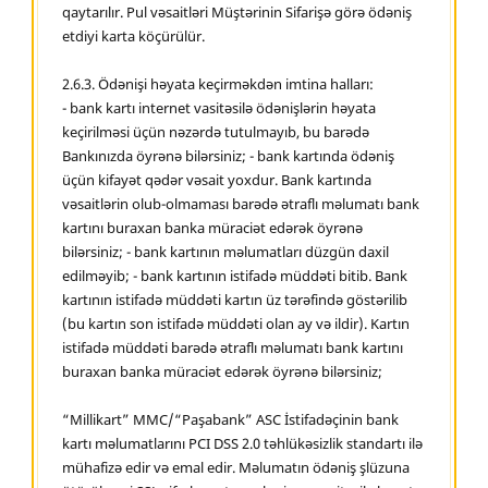
qaytarılır. Pul vəsaitləri Müştərinin Sifarişə görə ödəniş
etdiyi karta köçürülür.
2.6.3. Ödənişi həyata keçirməkdən imtina halları:
- bank kartı internet vasitəsilə ödənişlərin həyata
keçirilməsi üçün nəzərdə tutulmayıb, bu barədə
Bankınızda öyrənə bilərsiniz; - bank kartında ödəniş
üçün kifayət qədər vəsait yoxdur. Bank kartında
vəsaitlərin olub-olmaması barədə ətraflı məlumatı bank
kartını buraxan banka müraciət edərək öyrənə
bilərsiniz; - bank kartının məlumatları düzgün daxil
edilməyib; - bank kartının istifadə müddəti bitib. Bank
kartının istifadə müddəti kartın üz tərəfində göstərilib
(bu kartın son istifadə müddəti olan ay və ildir). Kartın
istifadə müddəti barədə ətraflı məlumatı bank kartını
buraxan banka müraciət edərək öyrənə bilərsiniz;
“Millikart” MMC/“Paşabank” ASC İstifadəçinin bank
kartı məlumatlarını PCI DSS 2.0 təhlükəsizlik standartı ilə
mühafizə edir və emal edir. Məlumatın ödəniş şlüzuna