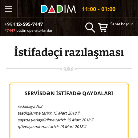
11:00 - 01:00
Səbət boşdur
+994
12-595-7447
*7447
bütün operatorlardan
İstifadəçi razılaşması
SERVİSDƏN İSTİFADƏ QAYDALARI
redaksiya №2
təsdiqlənmə tarixi: 15 Mart 2018 il
saytda yerləşdirilmə tarixi: 15 Mart 2018 il
qüvvəyə minmə tarixi: 15 Mart 2018 il