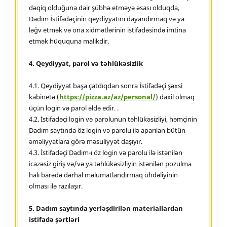
dəqiq olduğuna dair şübhə etməyə əsası olduqda,
Dadım İstifadəçinin qeydiyyatını dayandırmaq və ya
ləğv etmək və ona xidmətlərinin istifadəsində imtina
etmək hüququna malikdir.
4. Qeydiyyat, parol və təhlükəsizlik
4.1. Qeydiyyat başa çatdıqdan sonra İstifadəçi şəxsi
kabinetə (
https://pizza.az/az/personal/
) daxil olmaq
üçün login və parol əldə edir. .
4.2. İstifadəçi login və parolunun təhlükəsizliyi, həmçinin
Dadım saytında öz login və parolu ilə aparılan bütün
əməliyyatlara görə məsuliyyət daşıyır.
4.3. İstifadəçi Dadım-ı öz login və parolu ilə istənilən
icazəsiz giriş və/və ya təhlükəsizliyin istənilən pozulma
halı barədə dərhal məlumatlandırmaq öhdəliyinin
olması ilə razılaşır.
5. Dadım saytında yerləşdirilən materiallardan
istifadə şərtləri