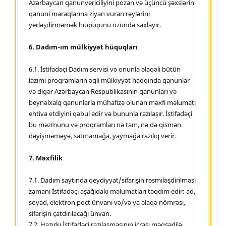
Azərbaycan qanunvericiliyini pozan və üçüncü şəxslərin
qanuni maraqlarına ziyan vuran rəylərini
yerləşdirməmək hüququnu özündə saxlayır.
6.
Dadım-ım mülkiyyət hüquqları
6.1. İstifadəçi Dadım servisi və onunla əlaqəli bütün
lazımi proqramların əqli mülkiyyət haqqında qanunlar
və digər Azərbaycan Respublikasının qanunları və
beynəlxalq qanunlarla mühafizə olunan məxfi məlumatı
ehtiva etdiyini qəbul edir və bununla razılaşır. İstifadəçi
bu məzmunu və proqramları nə tam, nə də qismən
dəyişməməyə, satmamağa, yaymağa razılıq verir.
7.
Məxfilik
7.1. Dadım saytında qeydiyyat/sifarişin rəsmiləşdirilməsi
zamanı İstifadəçi aşağıdakı məlumatları təqdim edir: ad,
soyad, elektron poçt ünvanı və/və ya əlaqə nömrəsi,
sifarişin çatdırılacağı ünvan.
7.2. Hazırkı İstifadəçi razılaşmasının icrası məqsədilə