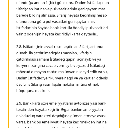
olunduğu andan 1 (bir) gün sonra Dadım İstifadəçidən
Sifarişdən imtina və pul vəsaitlərinin geri qaytarılması
barədə bildiriş almazsa, Sifariş həyata keçirilmiş hesab
olunur, ona görə pul vəsaitləri geri qaytarılmır.
İstifadəçinin Saytda bank kartı ilə ödədiyi pul vəsaitləri
yalnız ödənişin həyata keçirildiyi karta qaytarılır..
2.8. İstifadəçinin əvvəl rəsmiləşdirilən Sifarişləri onun
günahı ilə çatdırılmadıqda (məsələn, Sifarişin
çatdırılması zamanı İstifadəçi qapını açmayıb və ya
kuryerin zənginə cavab verməyib və yaxud İstifadəçi
mövcud olmayan çatdırılma ünvanını qeyd edib və s.),
Dadım İstifadəçiyə “kuryerə nağd və ya kartla” ödəniş
üsulu ilə Sifarişi rəsmiləşdirməkdən imtina etmək
hüququna malikdir.
2.9. Bank kartı üzrə əməliyyatların avtorizasiyası bank
tərəfindən həyata keçirilir. Əgər bankın əməliyyatın
dələduzluq xarakteri daşıdığına güman etməyə əsası
varsa, bank bu əməliyyatı həyata keçirməkdən imtina