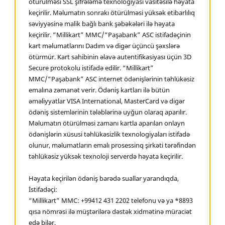
ötürülməsi SSL şifrələmə texnologiyası vasitəsilə həyata
keçirilir. Məlumatın sonrakı ötürülməsi yüksək etibarlılıq
səviyyəsinə malik bağlı bank şəbəkələri ilə həyata
keçirilir. “Millikart” MMC/“Paşabank” ASC istifadəçinin
kart məlumatlarını Dadım və digər üçüncü şəxslərə
ötürmür. Kart sahibinin əlavə autentifikasiyası üçün 3D
Secure protokolu istifadə edilir. “Millikart”
MMC/“Paşabank” ASC internet ödənişlərinin təhlükəsiz
emalına zəmanət verir. Ödəniş kartları ilə bütün
əməliyyatlar VISA International, MasterCard və digər
ödəniş sistemlərinin tələblərinə uyğun olaraq aparılır.
Məlumatın ötürülməsi zamanı kartla aparılan onlayn
ödənişlərin xüsusi təhlükəsizlik texnologiyaları istifadə
olunur, məlumatların emalı prosessinq şirkəti tərəfindən
təhlükəsiz yüksək texnoloji serverdə həyata keçirilir.
Həyata keçirilən ödəniş barədə suallar yarandıqda,
İstifadəçi:
“Millikart” MMC: +99412 431 2202 telefonu və ya *8893
qısa nömrəsi ilə müştərilərə dəstək xidmətinə müraciət
edə bilər.