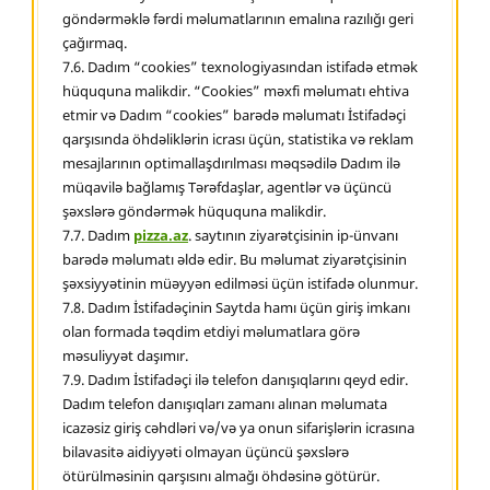
göndərməklə fərdi məlumatlarının emalına razılığı geri
çağırmaq.
7.6. Dadım “cookies” texnologiyasından istifadə etmək
hüququna malikdir. “Cookies” məxfi məlumatı ehtiva
etmir və Dadım “cookies” barədə məlumatı İstifadəçi
qarşısında öhdəliklərin icrası üçün, statistika və reklam
mesajlarının optimallaşdırılması məqsədilə Dadım ilə
müqavilə bağlamış Tərəfdaşlar, agentlər və üçüncü
şəxslərə göndərmək hüququna malikdir.
7.7. Dadım
pizza.az
. saytının ziyarətçisinin ip-ünvanı
barədə məlumatı əldə edir. Bu məlumat ziyarətçisinin
şəxsiyyətinin müəyyən edilməsi üçün istifadə olunmur.
7.8. Dadım İstifadəçinin Saytda hamı üçün giriş imkanı
olan formada təqdim etdiyi məlumatlara görə
məsuliyyət daşımır.
7.9. Dadım İstifadəçi ilə telefon danışıqlarını qeyd edir.
Dadım telefon danışıqları zamanı alınan məlumata
icazəsiz giriş cəhdləri və/və ya onun sifarişlərin icrasına
bilavasitə aidiyyəti olmayan üçüncü şəxslərə
ötürülməsinin qarşısını almağı öhdəsinə götürür.