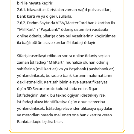
biri ilə həyata keçirir:
2.6.1. bilavasitə sifarişi alan zaman nağd pul vəsaitləri,
bank kartı və ya digər üsullarla.
2.6.2. Dadım Saytında VISA/MasterCard bank kartları ilə
“MilliKart” /”Paşabank” ödəniş sistemləri vasitəsilə
online ödəniş. Sifarişə görə pul vəsaitlərinin köçürülməsi
ilə bağlı bütün əlavə xərcləri İstifadəçi ödəyir.
Sifarişi rəsmiləşdirdikdən sonra online ödəniş seçilən
zaman İstifadəçi “MiliKart” mühafizə olunan ödəniş
səhifəsinə (millikart.az) və ya Paşabank (pashabank.az)
yönləndiriləcək, burada o bank kartının məlumatlarını
daxil etməlidir. Kart sahibinin əlavə autentifikasiyası
üçün 3D Secure protokolu istifadə edilir. Əgər
İstifadəçinin Bankı bu texnologiyanı dəstəkləyirsə,
İstifadəçi əlavə identifikasiya üçün onun serverinə
yönləndiriləcək. İstifadəçi əlavə identifikasiya qaydaları
və metodları barədə məlumatı ona bank kartını verən
Bankda dəqiqləşdirə bilər.