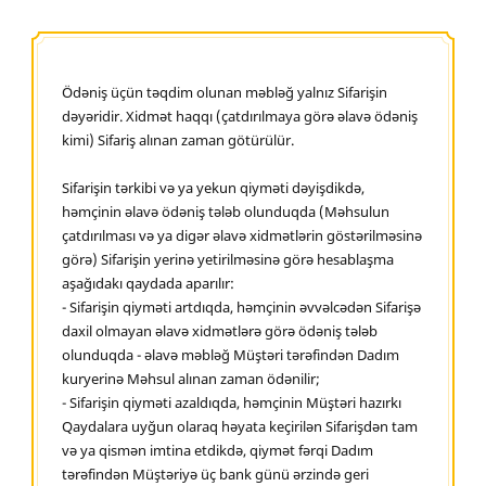
Ödəniş üçün təqdim olunan məbləğ yalnız Sifarişin
dəyəridir. Xidmət haqqı (çatdırılmaya görə əlavə ödəniş
kimi) Sifariş alınan zaman götürülür.
Sifarişin tərkibi və ya yekun qiyməti dəyişdikdə,
həmçinin əlavə ödəniş tələb olunduqda (Məhsulun
çatdırılması və ya digər əlavə xidmətlərin göstərilməsinə
görə) Sifarişin yerinə yetirilməsinə görə hesablaşma
aşağıdakı qaydada aparılır:
- Sifarişin qiyməti artdıqda, həmçinin əvvəlcədən Sifarişə
daxil olmayan əlavə xidmətlərə görə ödəniş tələb
olunduqda - əlavə məbləğ Müştəri tərəfindən Dadım
kuryerinə Məhsul alınan zaman ödənilir;
- Sifarişin qiyməti azaldıqda, həmçinin Müştəri hazırkı
Qaydalara uyğun olaraq həyata keçirilən Sifarişdən tam
və ya qismən imtina etdikdə, qiymət fərqi Dadım
tərəfindən Müştəriyə üç bank günü ərzində geri