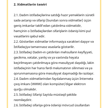
2. Xidmətlərin təsviri
2.1. Dadım istifadəçilərinə satdığı hazır yeməklərin sürətli
sadə axtarışı və sifarişi (bundan sonra xidmətlər) üçün
geniş imkanlar təklif edən çatdırılma xidmətidir,
həmçinin o İstifadəçilərdən sifarişlərin ödənişi kimi pul
vəsaitlərini qəbul edir.
2.2. Göstərilən xidmətlər informasiya xarakteri daşıyır və
İstifadəçiyə təmənnasız əsaslarla göstərilir.
2.3. İstifadəçi Dadım-ın çatdırılan məhsulların keyfiyyəti,
gecikmə, xətalar, yanlış və ya vaxtında həyata
keçirilməyən çatdırılmaya görə məsuliyyət daşıdığı, lakin
istifadəçinin hər hansı fərdi məlumatının silinməsi və ya
qorunmamasına görə məsuliyyət daşımadığı ilə razılaşır.
2.4. Dadım xidmətlərindən faydalanmaq üçün İnternetə
çıxış imkanı (WWW) olan kompüter/digər elektron
qurğu olmalıdır.
2.5. İstifadəçi Sifarişi Saytda müstəqil şəkildə
rəsmiləşdirir.
2.6. İstifadəçi sifarişə görə ödənişi mövcud üsullardan