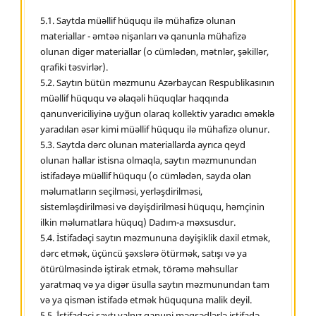
5.1. Saytda müəllif hüququ ilə mühafizə olunan
materiallar - əmtəə nişanları və qanunla mühafizə
olunan digər materiallar (o cümlədən, mətnlər, şəkillər,
qrafiki təsvirlər).
5.2. Saytın bütün məzmunu Azərbaycan Respublikasının
müəllif hüququ və əlaqəli hüquqlar haqqında
qanunvericiliyinə uyğun olaraq kollektiv yaradıcı əməklə
yaradılan əsər kimi müəllif hüququ ilə mühafizə olunur.
5.3. Saytda dərc olunan materiallarda ayrıca qeyd
olunan hallar istisna olmaqla, saytın məzmunundan
istifadəyə müəllif hüququ (o cümlədən, sayda olan
məlumatların seçilməsi, yerləşdirilməsi,
sistemləşdirilməsi və dəyişdirilməsi hüququ, həmçinin
ilkin məlumatlara hüquq) Dadım-a məxsusdur.
5.4. İstifadəçi saytın məzmununa dəyişiklik daxil etmək,
dərc etmək, üçüncü şəxslərə ötürmək, satışı və ya
ötürülməsində iştirak etmək, törəmə məhsullar
yaratmaq və ya digər üsulla saytın məzmunundan tam
və ya qismən istifadə etmək hüququna malik deyil.
5.5. İstifadəçi saytı yalnız qanuni məqsədlərlə istifadə