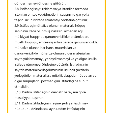
göndərməməyi öhdəsinə götürür.
5.8. İstifadəçi saytı reklam və ya istənilən formada
istənilən əmtəə və xidmətlərin satışının digər yolla
təşviqi üçün istifadə etməməyi öhdəsinə götürür.
5.9. İstifadəçi mühafizə olunan materiala hüquq
sahibinin ifadə olunmuş icazəsini almadan əqli
mülkiyyət haqqında qanunvericiliklə (o cümlədən,
müəllif hüququ, əmtəə nişanları barədə qanunvericiliklə)
mühafizə olunan hər hansı materialları və
qanunvericiliklə mühafizə olunan digər materialları
sayta yükləməməyi, yerləşdirməməyi və ya digər üsulla
istifadə etməməyi öhdəsinə götürür. İstifadəçinin
saytda material yerləşdirməsinin üçüncü şəxslərin
yerləşdirilən materiallara müəllif, əlaqədar hüquqları və
digər hüquqlarını pozmadığını İstifadəçi öz sübut
etməlidir.
5.10. Dadım istifadəçinin dərc etdiyi rəylərə görə
məsuliyyət daşımır.
5.11. Dadım İstifadəçinin rəyinə şərh yerləşdirmək
hüququnu özündə saxlayır. Dadım İstifadəçinin