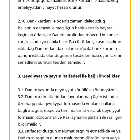
etmək hüququna malikdir. Bank kartları ilə dələduzluq
əməliyyatları cinayət hesab olunur.
2.10. Bank kartları ilə ödəniş zamanı dələduzluq
hallarının qarşısını almaq üçün bank kartı ilə həyata
keçirilən ödənişlər Dadım tərəfindən mövcud imkanlar
çərçivəsində yoxlanıla bilər. Bu cür ödənişi rəsmiləşdirən
istifadəçi Dadım-dan daxil olan sorğu ilə bank kartının
qanuni istifadə olunduğunun təsdiqlənməsi üçün lazımi
sənədlərin surətini təqdim etməlidir.
3. Qeydiyyat və saytın istifadəsi ilə bağlı öhdəliklər
3.1. Dadım saytında qeydiyyat könüllü və ödənişsizdir.
3.2. Dadım xidmətlərindən faydalanmaq üçün istifadəçi
özü haqqında qeydiyyat formasında verilən suallarla
bağlı düzgün, dəqiq və tam məlumat verərək qeydiyyat
formasını doldurmalı və Razılaşmanın şərtləri ilə razılığını
bildirməlidir.
3.3. İstifadəçi düzgün məlumat təqdim etmədikdə və ya
Dadım-ın təqdim olunan məlumatın düzgün, tam və ya