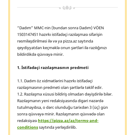
“Dadım” MMC-nin (bundan sonra Dadım) VÖEN
1503147451 hazırkı istifadəçi razılaşması sifarişin
rəsmiləşdirilməsi ilə və ya pizza.az saytında
qeydiyyatdan keçməklə onun şərtləri ilə razılığınızı
bildirdikdə qüvvəyə minir.
1. İstifadəçi razılaşmasının predmeti
1.1. Dadım öz xidmətlərini hazırkı istifadəçi
razılaşmasının predmeti olan şərtlərlə təklif edir.
1.2. Razılaşma xüsusi bildiriş olmadan dəyişdirilə bilər.
Razılaşmanın yeni redaksiyasında digəri nəzərdə
tutulmayıbsa, o dərc olunduğu tarixdən 3 (üç) gün
sonra qüvvəyə minir. Razılaşmanın qüvvədə olan
redaksiyası
https://pizza.az/az/terms-and-
conditions
saytında yerləşdirilib.