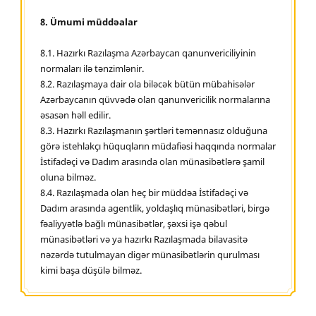
8. Ümumi müddəalar
8.1. Hazırkı Razılaşma Azərbaycan qanunvericiliyinin
normaları ilə tənzimlənir.
8.2. Razılaşmaya dair ola biləcək bütün mübahisələr
Azərbaycanın qüvvədə olan qanunvericilik normalarına
əsasən həll edilir.
8.3. Hazırkı Razılaşmanın şərtləri təmənnasız olduğuna
görə istehlakçı hüquqların müdafiəsi haqqında normalar
İstifadəçi və Dadım arasında olan münasibətlərə şamil
oluna bilməz.
8.4. Razılaşmada olan heç bir müddəa İstifadəçi və
Dadım arasında agentlik, yoldaşlıq münasibətləri, birgə
fəaliyyətlə bağlı münasibətlər, şəxsi işə qəbul
münasibətləri və ya hazırkı Razılaşmada bilavasitə
nəzərdə tutulmayan digər münasibətlərin qurulması
kimi başa düşülə bilməz.