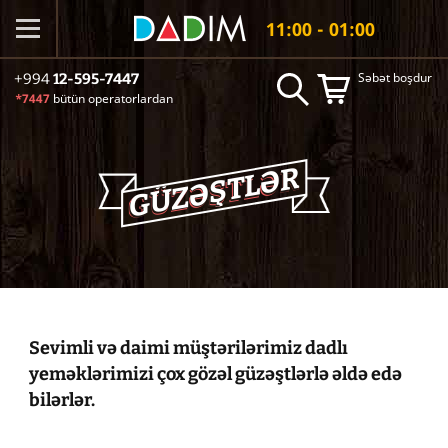
11:00 - 01:00
Səbət boşdur
+994
12-595-7447
*7447
bütün operatorlardan
GÜZƏŞTLƏR
GÜZƏŞTLƏR
GÜZƏŞTLƏR
Sevimli və daimi müştərilərimiz dadlı
yeməklərimizi çox gözəl güzəştlərlə əldə edə
bilərlər.