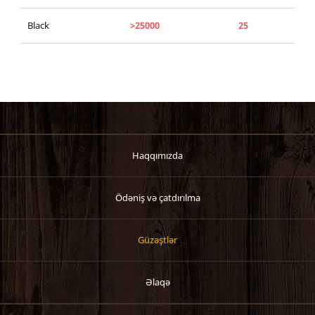
Black
>25000
25
Haqqımızda
Ödəniş və çatdırılma
Güzəştlər
Əlaqə