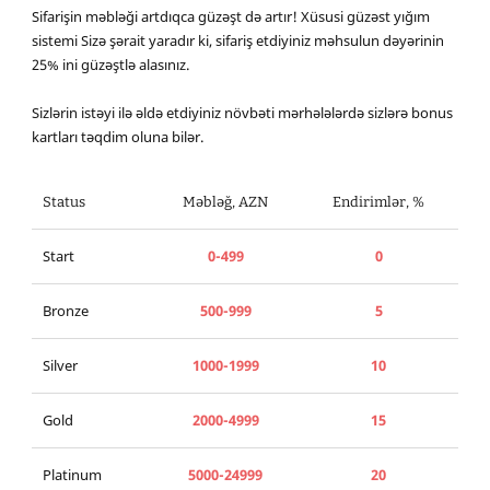
Sifarişin məbləği artdıqca güzəşt də artır! Xüsusi güzəst yığım
sistemi Sizə şərait yaradır ki, sifariş etdiyiniz məhsulun dəyərinin
25% ini güzəştlə alasınız.
Sizlərin istəyi ilə əldə etdiyiniz növbəti mərhələlərdə sizlərə bonus
kartları təqdim oluna bilər.
Status
Məbləğ, AZN
Endirimlər, %
Start
0-499
0
Bronze
500-999
5
Silver
1000-1999
10
Gold
2000-4999
15
Platinum
5000-24999
20