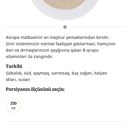
Avropa mətbəxinin ən məşhur yeməklərindən biridir.
Sinir sisteminizin normal fəaliyyət göstərməsi, həmçinin
dəri və dırnaqlarınızın qayğısına qalan B qrupu
vitaminləri ilə zəngindir.
Tərkibi
Göbələk, süd, qaymaq, sarımsaq, baş soğan, italyan
otları, suxarı
Porsiyanın ölçüsünü seçin:
250
ml