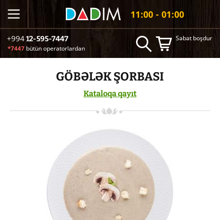
11:00 - 01:00
Səbət boşdur
+994
12-595-7447
*7447
bütün operatorlardan
GÖBƏLƏK ŞORBASI
Kataloqa qayıt