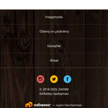
Haqqımızda
Ödəniş və çatdırılma
Güzəştlər
Əlaqə
© 2014-2026,
DADIM
İstifadəçi razılaşması
— saytın hazırlanması