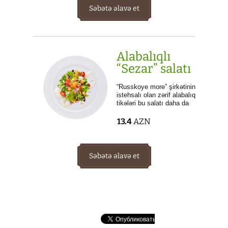
Səbətə əlavə et
Alabalıqlı
“Sezar” salatı
“Russkoye more” şirkətinin
istehsalı olan zərif alabalıq
tikələri bu salatı daha da
dadlı və xeyirli edir.
13.4
AZN
Səbətə əlavə et