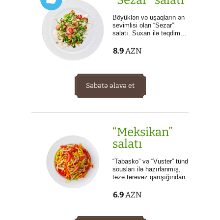
Böyükləri və uşaqların ən
sevimlisi olan “Sezar”
salatı. Suxarı ilə təqdim…
8.9
AZN
Səbətə əlavə et
“Meksikan”
salatı
“Tabasko” və “Vuster” tünd
sousları ilə hazırlanmış,
təzə tərəvəz qarışığından
gözəl, dadlı və çox xeyirli
salat.
6.9
AZN