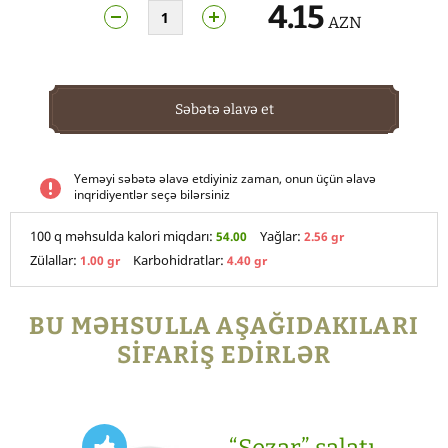
4.15
AZN
Səbətə əlavə et
Yeməyi səbətə əlavə etdiyiniz zaman, onun üçün əlavə
inqridiyentlər seçə bilərsiniz
100 q məhsulda kalori miqdarı:
Yağlar:
54.00
2.56 gr
Zülallar:
Karbohidratlar:
1.00 gr
4.40 gr
BU MƏHSULLA AŞAĞIDAKILARI
SİFARİŞ EDİRLƏR
“Sezar” salatı