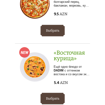
болгарский перец,
баклажан, морковь, ку…
9.5
AZN
Выбрать
«Восточная
курица»
Ещё одно блюдо от
DADIM
с оттенком
востока и со вкусом эк…
5.4
AZN
Выбрать