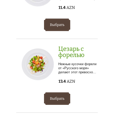
11.4
AZN
Выбрать
Цезарь с
форелью
Нежные кусочки форели
от «Русского моря»
делают этот превосхо…
13.4
AZN
Выбрать