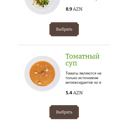
8.9
AZN
Выбрать
Томатный
суп
Томаты являются не
только источником
антиоксидантов но и
имеют превосходный
вкус и поднимают
5.4
AZN
настроение. Поднимите
себе настроение заказав
наш томатный суп из
свежих помидоров.
Выбрать
Подается с пармезаном
и сухарями.