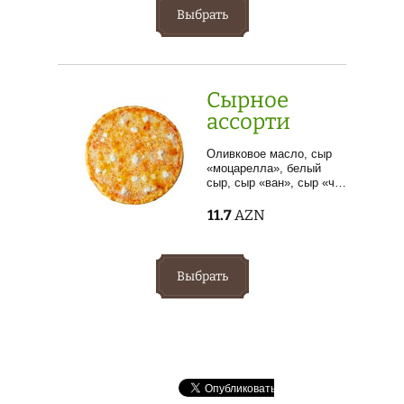
Выбрать
Сырное
ассорти
Оливковое масло, сыр
«моцарелла», белый
сыр, сыр «ван», сыр «ч…
11.7
AZN
Выбрать